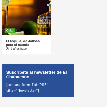
Culto
El tequila, de Jalisco
para el mundo
6 años hace
Suscríbete al newsletter de El
Chabacano
[contact-form-7 id="465"
title="Newsletter"]