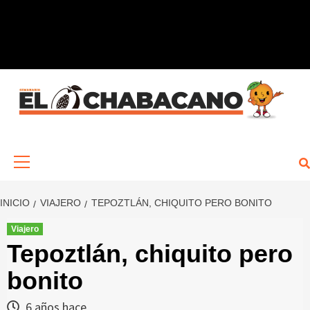
Saltar
al
contenido
Menú
primario
INICIO
VIAJERO
TEPOZTLÁN, CHIQUITO PERO BONITO
Viajero
Tepoztlán, chiquito pero
bonito
6 años hace