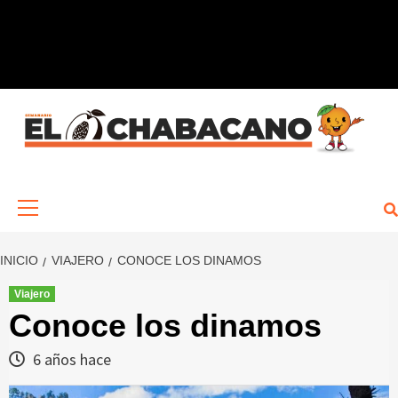
Saltar
al
contenido
Menú
primario
INICIO
VIAJERO
CONOCE LOS DINAMOS
Viajero
Conoce los dinamos
6 años hace