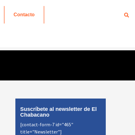
Contacto
Suscríbete al newsletter de El
Chabacano
[contact-form-7 id="465"
title="Newsletter"]