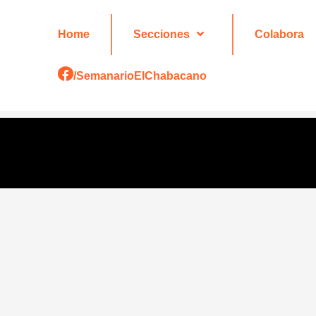
Home
Secciones
Colabora
/SemanarioElChabacano