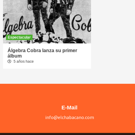
Espectacular
Álgebra Cobra lanza su primer
álbum
5 años hace
E-Mail
info@elchabacano.com