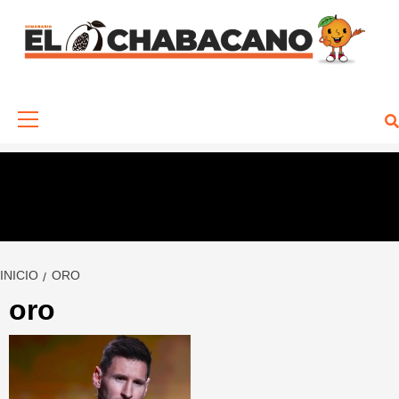
Saltar
al
contenido
Menú
primario
INICIO
ORO
oro