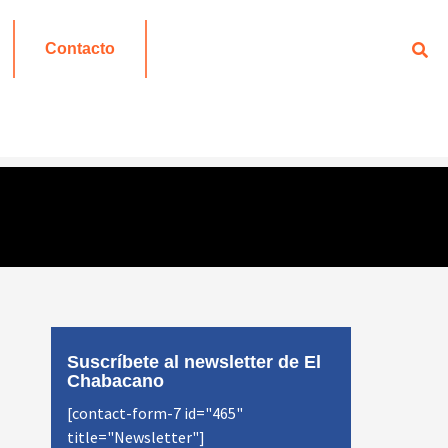
Contacto
Suscríbete al newsletter de El
Chabacano
[contact-form-7 id="465"
title="Newsletter"]