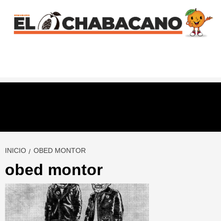
Saltar
al
contenido
INICIO
OBED MONTOR
obed montor