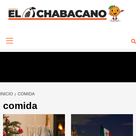
Saltar
al
contenido
Menú
primario
INICIO
COMIDA
comida