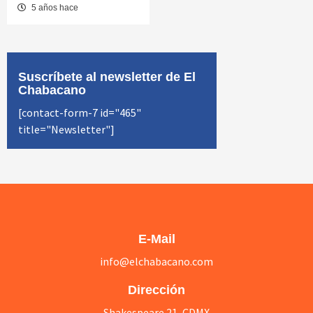
5 años hace
Suscríbete al newsletter de El
Chabacano
[contact-form-7 id="465"
title="Newsletter"]
E-Mail
info@elchabacano.com
Dirección
Shakespeare 21, CDMX