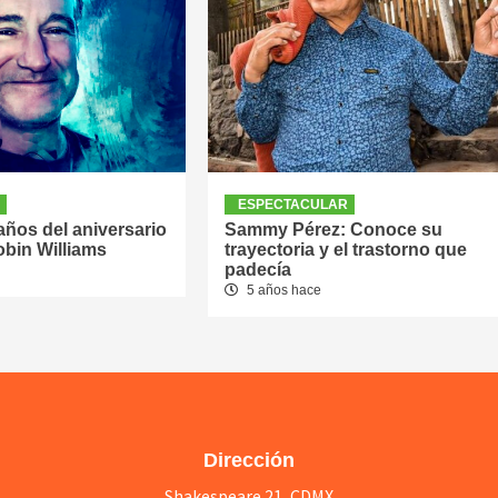
R
ESPECTACULAR
ños del aniversario
Sammy Pérez: Conoce su
obin Williams
trayectoria y el trastorno que
padecía
5 años hace
Dirección
Shakespeare 21, CDMX