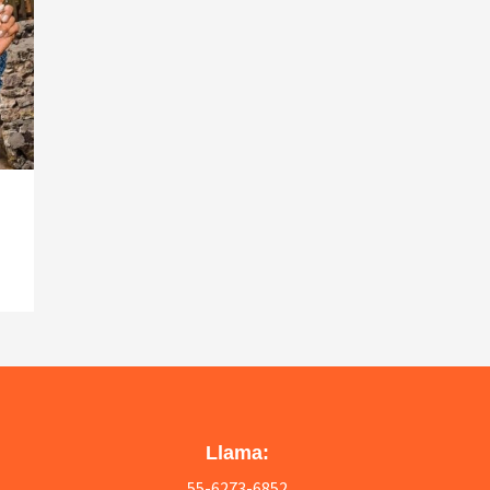
Llama:
55-6273-6852