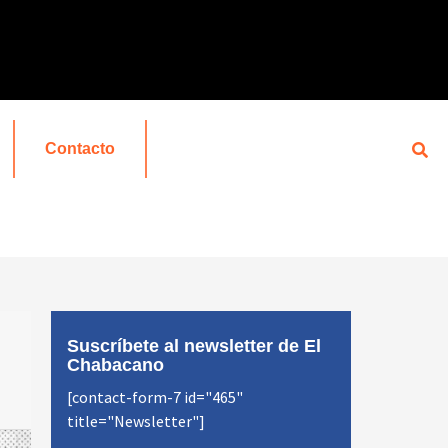
Contacto
Suscríbete al newsletter de El
Chabacano
[contact-form-7 id="465"
title="Newsletter"]