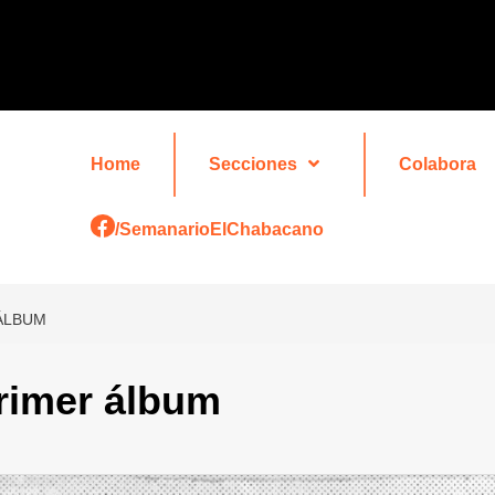
Home
Secciones
Colabora
/SemanarioElChabacano
ÁLBUM
rimer álbum