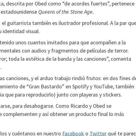
ica, descrita por Obed como “de acordes fuertes”, pertenece 
po estadounidense
Queens of the Stone Age.
l guitarrista también es ilustrador profesional. A la par qu
 identidad visual.
a tenido unos cuantos invitados para que acompañen a la
umentales con audios y fragmentos de películas de terror.
or; toda la estética de la banda y las canciones”, comenta
o.
canciones, y el arduo trabajo rindió frutos: en dos fines d
amiento de “Gran Bastardo” en Spotify y YouTube, también
a que para reproducirlo) junto con playeras y stickers.
sarse, para desahogarse. Como Ricardo y Obed se
se complementen y así obtener un producto final lo más
halos y cuéntanos en nuestro
Facebook
o
Twitter
qué te parec