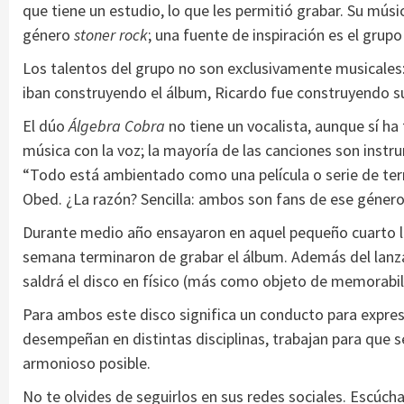
que tiene un estudio, lo que les permitió grabar. Su mús
género
stoner rock
; una fuente de inspiración es el gru
Los talentos del grupo no son exclusivamente musicales: e
iban construyendo el álbum, Ricardo fue construyendo su
El dúo
Álgebra Cobra
no tiene un vocalista, aunque sí h
música con la voz; la mayoría de las canciones son instr
“Todo está ambientado como una película o serie de terr
Obed. ¿La razón? Sencilla: ambos son fans de ese géner
Durante medio año ensayaron en aquel pequeño cuarto las 
semana terminaron de grabar el álbum. Además del lanz
saldrá el disco en físico (más como objeto de memorabili
Para ambos este disco significa un conducto para expre
desempeñan en distintas disciplinas, trabajan para que 
armonioso posible.
No te olvides de seguirlos en sus redes sociales. Escúc