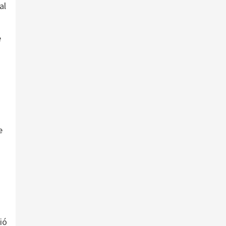
al
e
e
ió