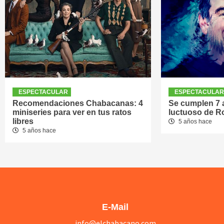
ESPECTACULAR
ESPECTACULA
Recomendaciones Chabacanas: 4
Se cumplen 7 a
miniseries para ver en tus ratos
luctuoso de R
libres
5 años hace
5 años hace
E-Mail
info@elchabacano.com