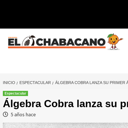
Saltar
al
contenido
INICIO
ESPECTACULAR
ÁLGEBRA COBRA LANZA SU PRIMER 
Espectacular
Álgebra Cobra lanza su p
5 años hace