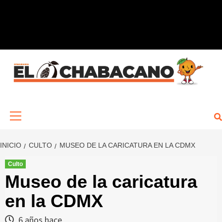
Saltar
al
contenido
Menú
primario
INICIO
CULTO
MUSEO DE LA CARICATURA EN LA CDMX
Culto
Museo de la caricatura
en la CDMX
6 años hace