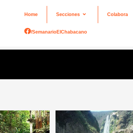
Home
Secciones
Colabora
/SemanarioElChabacano