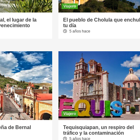
Viajero
l, el lugar de la
El pueblo de Cholula que enchu
uvenecimiento
tu día
5 años hace
Viajero
eña de Bernal
Tequisquiapan, un respiro del
tráfico y la contaminación
5 años hace