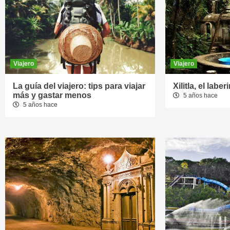
Viajero
Viajero
La guía del viajero: tips para viajar
Xilitla, el labe
más y gastar menos
5 años hace
5 años hace