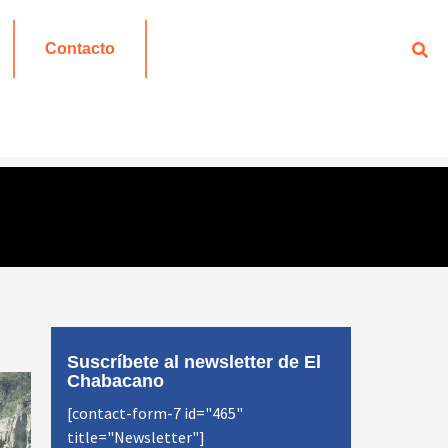
Contacto
Suscríbete al newsletter de El
Chabacano
[contact-form-7 id="465"
title="Newsletter"]