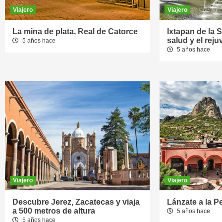
Viajero
Viajero
La mina de plata, Real de Catorce
Ixtapan de la Sa
salud y el rej
5 años hace
5 años hace
Viajero
Viajero
Descubre Jerez, Zacatecas y viaja
Lánzate a la P
a 500 metros de altura
5 años hace
5 años hace